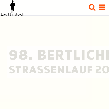
Läuft doch
STARTSEITE
TRAINING
WETTKÄMPFE
98. BERTLICH
VERSCHIEDENES
STRASSENLAUF 20
TERMINE
KLEIDERSCHRANK
DER LÄUFER