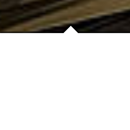
Bild von Team Essen 99
Tag-Cloud Results
Passende Artikel mit dem
Keyword Terreng M GTX