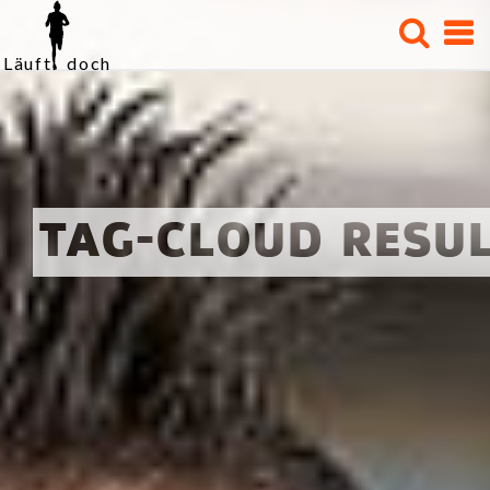
Läuft doch
STARTSEITE
TRAINING
WETTKÄMPFE
TAG-CLOUD RESU
VERSCHIEDENES
TERMINE
KLEIDERSCHRANK
DER LÄUFER