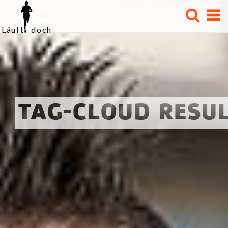
Läuft doch
STARTSEITE
TRAINING
WETTKÄMPFE
TAG-CLOUD RESU
VERSCHIEDENES
TERMINE
KLEIDERSCHRANK
DER LÄUFER