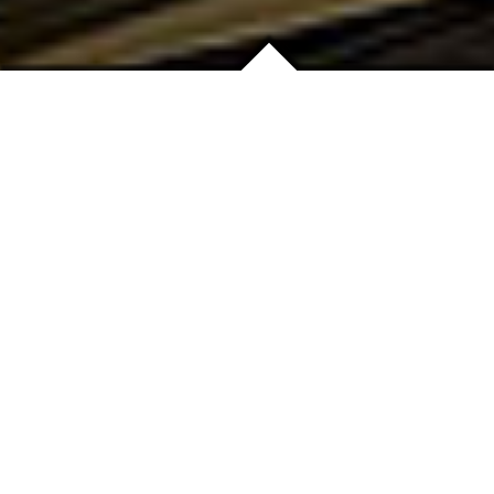
Bild von Team Essen 99
Tag-Cloud Results
Passende Artikel mit dem
Keyword Cloudsurfer